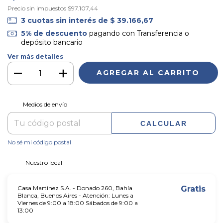
Precio sin impuestos
$97.107,44
3
cuotas sin interés de
$ 39.166,67
5% de descuento
pagando con Transferencia o
depósito bancario
Ver más detalles
CAMBIAR CP
Entregas para el CP:
Medios de envío
CALCULAR
No sé mi código postal
Nuestro local
Casa Martinez S.A. - Donado 260, Bahía
Gratis
Blanca, Buenos Aires - Atención: Lunes a
Viernes de 9:00 a 18:00 Sábados de 9:00 a
13:00