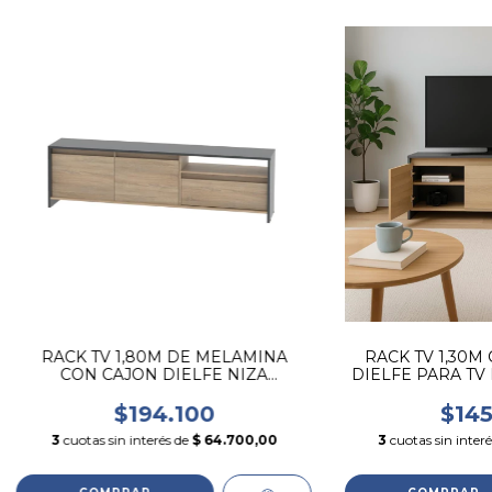
RACK TV 1,80M DE MELAMINA
RACK TV 1,30M
CON CAJON DIELFE NIZA
DIELFE PARA TV
GRIS/ROBLE BARDOLINO
$194.100
$145
3
cuotas sin interés de
$ 64.700,00
3
cuotas sin inter