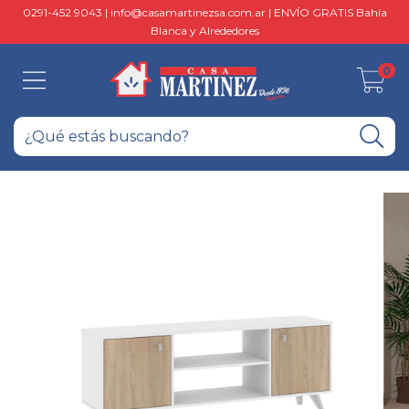
0291-452 9043 |
info@casamartinezsa.com.ar
| ENVÍO GRATIS Bahía
Blanca y Alrededores
0