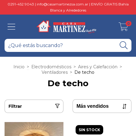
0291-452 9043 |
info@casamartinezsa.com.ar
| ENVÍO GRATIS Bahía
Blanca y Alrededores
0
Inicio
>
Electrodomésticos
>
Aires y Calefacción
>
Ventiladores
>
De techo
De techo
Filtrar
SIN STOCK