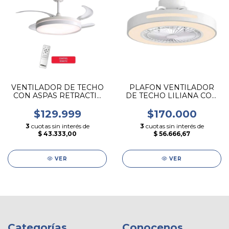
VENTILADOR DE TECHO
PLAFON VENTILADOR
CON ASPAS RETRACTIL
DE TECHO LILIANA CON
CON LUZ LED LILIANA
CONTROL REMOTO
$129.999
$170.000
3
cuotas sin interés de
3
cuotas sin interés de
$ 43.333,00
$ 56.666,67
VER
VER
Categorías
Conocenos