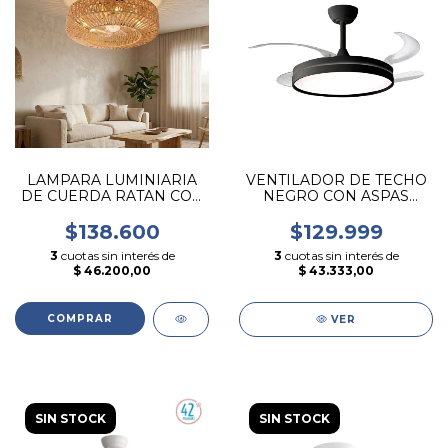
LAMPARA LUMINIARIA
VENTILADOR DE TECHO
DE CUERDA RATAN CON
NEGRO CON ASPAS
VENTILADOR DE TECHO
RETRACTIL Y CONTROL
REMOTO
$138.600
$129.999
3
cuotas sin interés de
3
cuotas sin interés de
$ 46.200,00
$ 43.333,00
VER
SIN STOCK
SIN STOCK