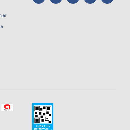
.ar
ca