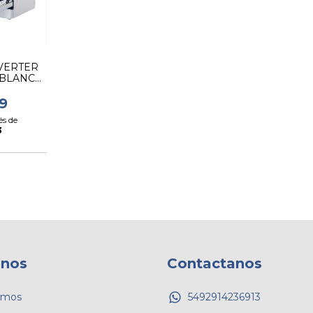
NVERTER
 BLANCO
9
és de
3
nos
Contactanos
omos
5492914236913