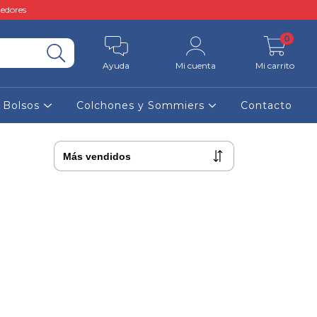
edores
0
Ayuda
Mi cuenta
Mi carrito
y Bolsos
Colchones y Sommiers
Contacto