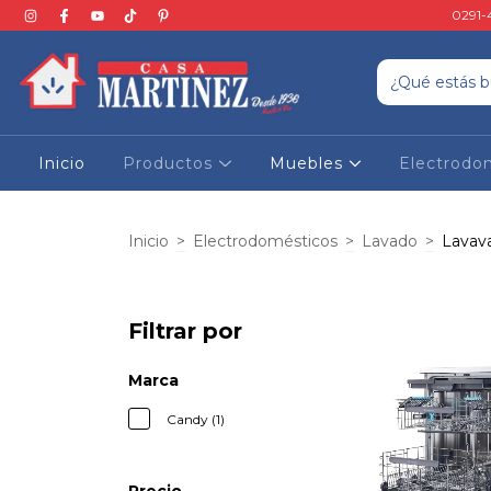
0291-
Inicio
Productos
Muebles
Electrodo
Inicio
>
Electrodomésticos
>
Lavado
>
Lavavaj
Filtrar por
Marca
Candy (1)
Precio