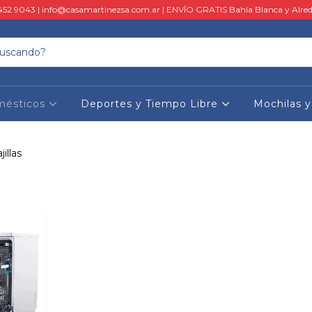
452 9043 |
info@casamartinezsa.com.ar
| ENVÍO GRATIS Bahía Blanca y Alred
mésticos
Deportes y Tiempo Libre
Mochilas 
illas