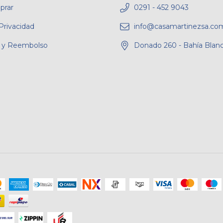
rar
0291 - 452 9043
 Privacidad
info@casamartinezsa.com
 y Reembolso
Donado 260 - Bahía Blan