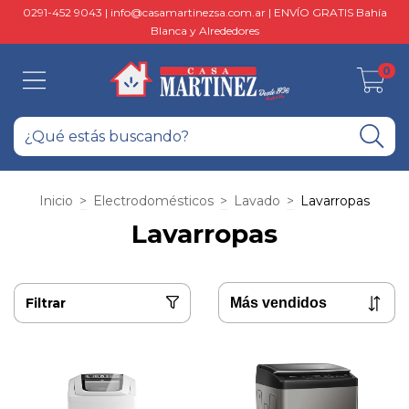
0291-452 9043 |
info@casamartinezsa.com.ar
| ENVÍO GRATIS Bahía
Blanca y Alrededores
0
Inicio
>
Electrodomésticos
>
Lavado
>
Lavarropas
Lavarropas
Filtrar