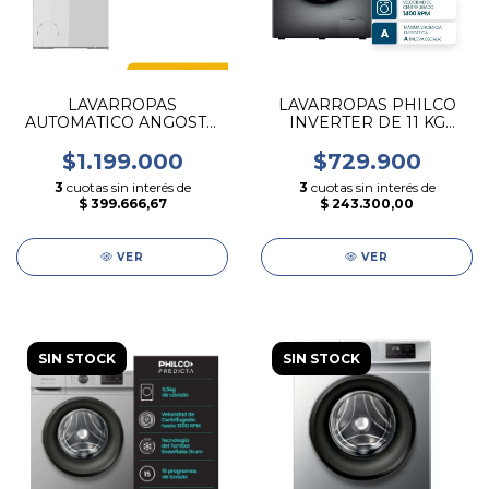
LAVARROPAS
LAVARROPAS PHILCO
AUTOMATICO ANGOSTO
INVERTER DE 11 KG
WHIRLPOOL DE 6 KG
CARGA FRONTAL GRIS
FINITO CARGA
$1.199.000
$729.900
SUPERIOR 40 CM
3
cuotas sin interés de
3
cuotas sin interés de
$ 399.666,67
$ 243.300,00
VER
VER
SIN STOCK
SIN STOCK