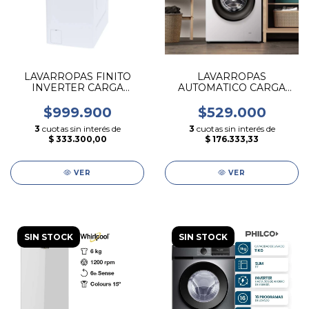
LAVARROPAS FINITO
LAVARROPAS
INVERTER CARGA
AUTOMATICO CARGA
SUPERIOR 7 KG 1400
FRONTAL DE 6,5 KG
RPM CANDY
HISENSE
$999.900
$529.000
3
cuotas sin interés de
3
cuotas sin interés de
$ 333.300,00
$ 176.333,33
VER
VER
SIN STOCK
SIN STOCK