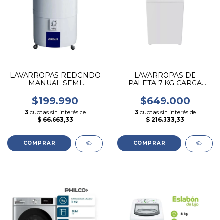
LAVARROPAS REDONDO
LAVARROPAS DE
MANUAL SEMI
PALETA 7 KG CARGA
AUTOMATICO DREAN 5
SUPERIOR ESLABON DE
KG
LUJO
$199.990
$649.000
3
cuotas sin interés de
3
cuotas sin interés de
$ 66.663,33
$ 216.333,33