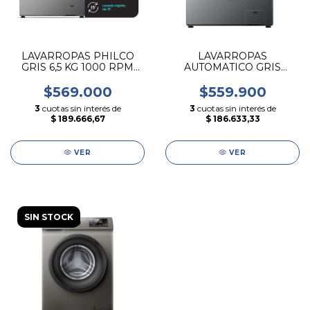
LAVARROPAS PHILCO
LAVARROPAS
GRIS 6,5 KG 1000 RPM
AUTOMATICO GRIS
CARGA FRONTAL
CARGA FRONTAL DE 6,5
PREDICTA
KG HISENSE
$569.000
$559.900
3
cuotas sin interés de
3
cuotas sin interés de
$ 189.666,67
$ 186.633,33
VER
VER
SIN STOCK