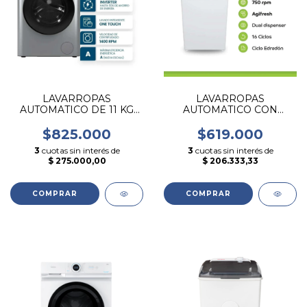
LAVARROPAS
LAVARROPAS
AUTOMATICO DE 11 KG
AUTOMATICO CON
INVERTER PHILCO
PALETA DE 6 KG CARGA
CARGA FRONTAL GRIS
SUPERIOR ESLABON DE
$825.000
$619.000
LUJO
3
cuotas sin interés de
3
cuotas sin interés de
$ 275.000,00
$ 206.333,33