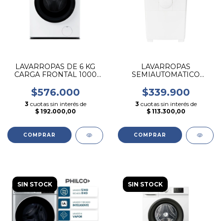
LAVARROPAS DE 6 KG
LAVARROPAS
CARGA FRONTAL 1000
SEMIAUTOMATICO
RPM MIDEA
PATRICK 7 KG CARGA
SUPERIOR
$576.000
$339.900
3
cuotas sin interés de
3
cuotas sin interés de
$ 192.000,00
$ 113.300,00
SIN STOCK
SIN STOCK