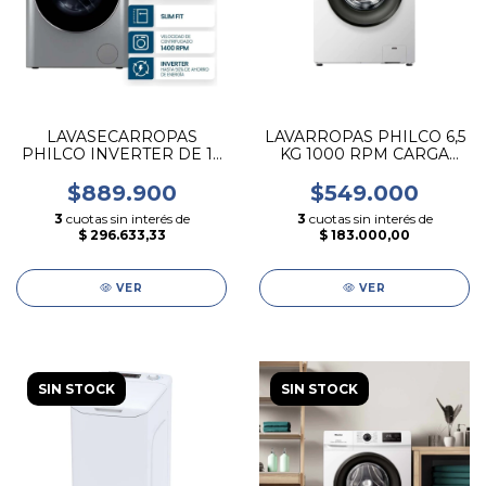
LAVASECARROPAS
LAVARROPAS PHILCO 6,5
PHILCO INVERTER DE 12
KG 1000 RPM CARGA
KG CARGA FRONTAL
FRONTAL
GRIS
$889.900
$549.000
3
cuotas sin interés de
3
cuotas sin interés de
$ 296.633,33
$ 183.000,00
VER
VER
SIN STOCK
SIN STOCK