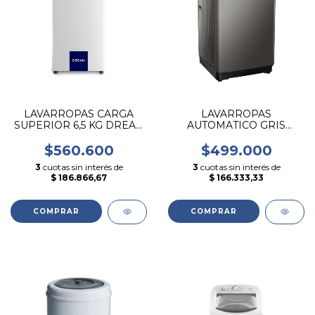
LAVARROPAS CARGA
LAVARROPAS
SUPERIOR 6,5 KG DREAN
AUTOMATICO GRIS
CONCEPT NEO FUZZY
HISENSE CARGA
SUPERIOR DE 6 KG
$560.600
$499.000
3
cuotas sin interés de
3
cuotas sin interés de
$ 186.866,67
$ 166.333,33