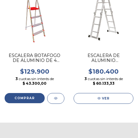
ESCALERA BOTAFOGO
ESCALERA DE
DE ALUMINIO DE 4
ALUMINIO
ESCALONES TIPO TIJERA
MULTIPROPOSITO 3
(ESCALONES) X 4
$129.900
$180.400
(TRAMOS)
3
cuotas sin interés de
3
cuotas sin interés de
$ 43.300,00
$ 60.133,33
VER