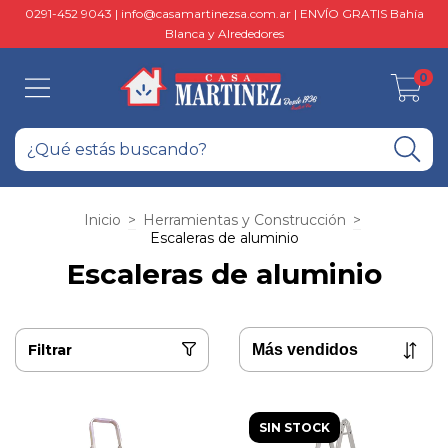
0291-452 9043 |
info@casamartinezsa.com.ar
| ENVÍO GRATIS Bahía
Blanca y Alrededores
0
Inicio
>
Herramientas y Construcción
>
Escaleras de aluminio
Escaleras de aluminio
Filtrar
SIN STOCK