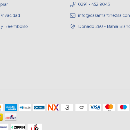
rar
0291 - 452 9043
 Privacidad
info@casamartinezsa.com
 y Reembolso
Donado 260 - Bahía Blan