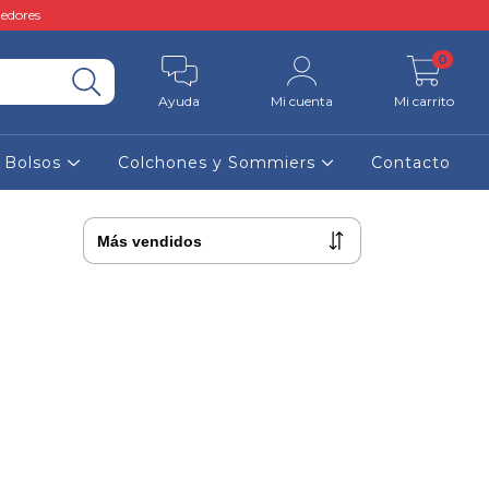
edores
0
Ayuda
Mi cuenta
Mi carrito
y Bolsos
Colchones y Sommiers
Contacto