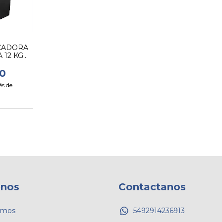
CADORA
 12 KG
0
és de
0
nos
Contactanos
omos
5492914236913