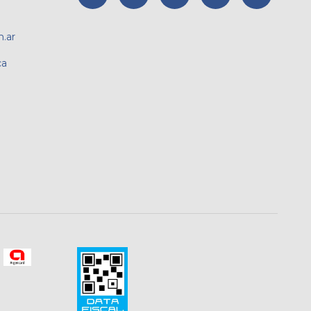
.ar
ca