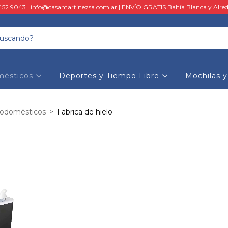
452 9043 |
info@casamartinezsa.com.ar
| ENVÍO GRATIS Bahía Blanca y Alred
mésticos
Deportes y Tiempo Libre
Mochilas 
rodomésticos
>
Fabrica de hielo