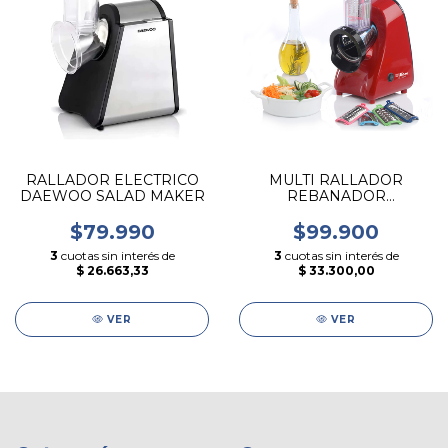
RALLADOR ELECTRICO
MULTI RALLADOR
DAEWOO SALAD MAKER
REBANADOR
ELECTRICO LILIANA
EASYSALAD
$79.990
$99.900
3
cuotas sin interés de
3
cuotas sin interés de
$ 26.663,33
$ 33.300,00
VER
VER