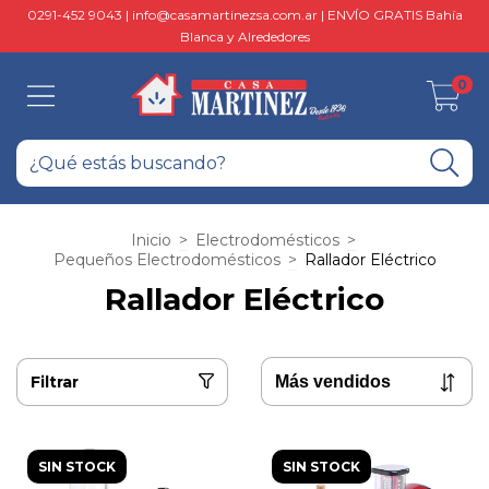
0291-452 9043 |
info@casamartinezsa.com.ar
| ENVÍO GRATIS Bahía
Blanca y Alrededores
0
Inicio
>
Electrodomésticos
>
Pequeños Electrodomésticos
>
Rallador Eléctrico
Rallador Eléctrico
Filtrar
SIN STOCK
SIN STOCK