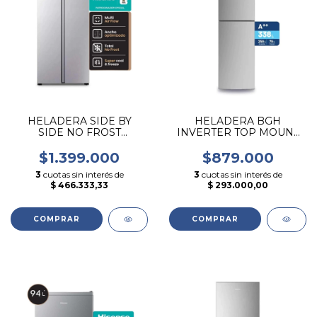
HELADERA SIDE BY
HELADERA BGH
SIDE NO FROST
INVERTER TOP MOUNT
HISENSE DE 468 LITROS
DE 338 LITROS ACERO
INOXIDABLE
$1.399.000
$879.000
3
cuotas sin interés de
3
cuotas sin interés de
$ 466.333,33
$ 293.000,00