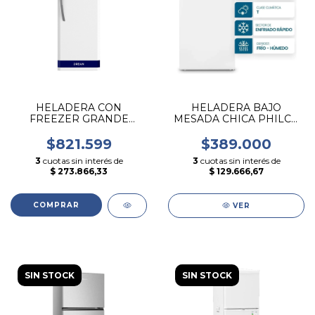
HELADERA CON
HELADERA BAJO
FREEZER GRANDE
MESADA CHICA PHILCO
CICLICA 364L BLANCA
83 LITROS BLANCA
DREAN - HDR370F00B
$821.599
$389.000
3
cuotas sin interés de
3
cuotas sin interés de
$ 273.866,33
$ 129.666,67
VER
SIN STOCK
SIN STOCK