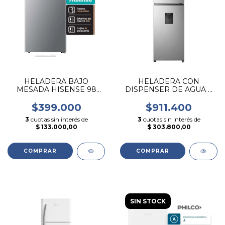
HELADERA BAJO
HELADERA CON
MESADA HISENSE 98
DISPENSER DE AGUA Y
LITROS PLATEADA
FREEZER NO FROST E
INVERTER
$399.000
$911.400
3
cuotas sin interés de
3
cuotas sin interés de
$ 133.000,00
$ 303.800,00
SIN STOCK