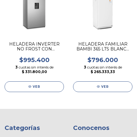
HELADERA INVERTER
HELADERA FAMILIAR
NO FROST CON
BAMBI 365 LTS BLANCA
DISPENSER HISENSE
2F1800B
$995.400
$796.000
3
cuotas sin interés de
3
cuotas sin interés de
$ 331.800,00
$ 265.333,33
VER
VER
Categorías
Conocenos