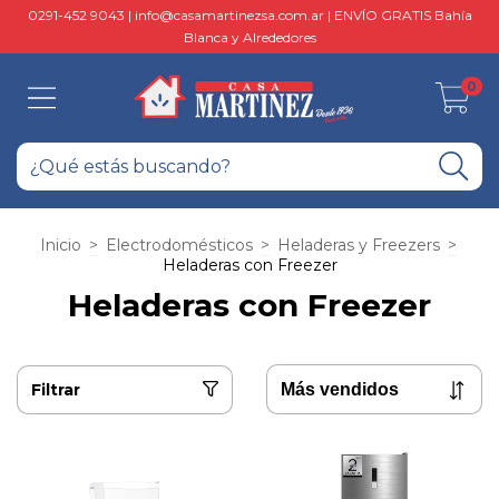
0291-452 9043 |
info@casamartinezsa.com.ar
| ENVÍO GRATIS Bahía
Blanca y Alrededores
0
Inicio
>
Electrodomésticos
>
Heladeras y Freezers
>
Heladeras con Freezer
Heladeras con Freezer
Filtrar